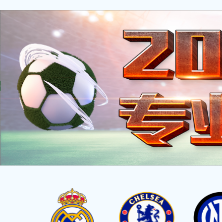
基于移动互联网
和鼻腔护理细分
公司简介
大阳