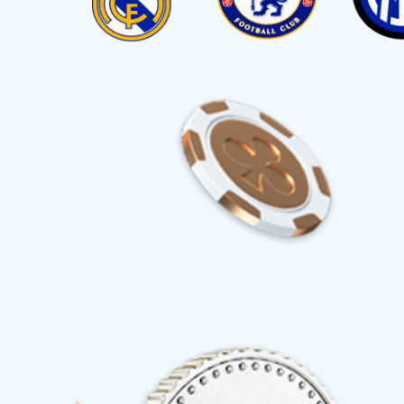
2016
江苏省企业技术中心
2015
知识产权管理体系认证证书
2015
医疗器械行业协会副会长单位
2015
南通市科学技术进步奖-术后镇痛中央监护管