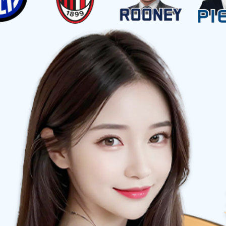
荣誉资质
2007-2021
质量管理体系认证
2015
重合同守信用企业公示
2015
江苏省医疗器械生产企
理系统
2014
南通市科学技术进步奖-