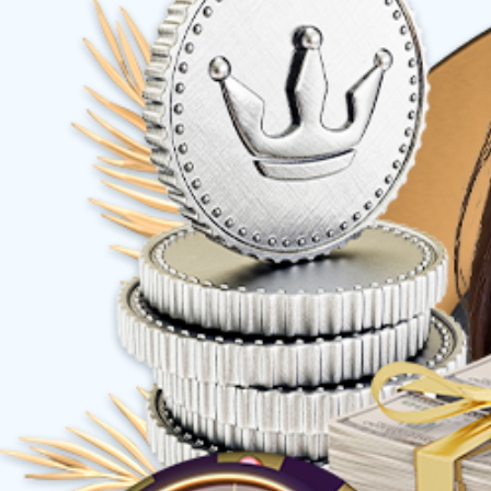
2014
江苏省知识产权管理标准化示范合格单位