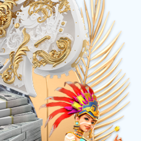
术后镇痛中央监护管理系统
投资者关系
人才发展
联系我们
游动态
股票代码
人才观
公司公告
招贤纳士
投资者联系