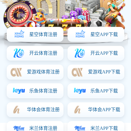
走进大阳城娱乐游
产品服务
新闻中心
投资者关系
人才发展
联系我们
公司简介
急慢性疼痛管理
大阳城娱乐游动态
股票代码
人才观
公司公告
大阳城娱乐游文化
鼻腔上气道轻诊疗
社会责任
招贤纳士
投资者联系
发展历程
脑科学
学术活动
荣誉资质
工作环境
Copyright © 2026 APON Corporation. All rights reserved. 苏ICP备15047208
号-1
互联网药品信息服务资格证书编号：苏网药信备字〔2025〕00111号
苏公网安备 32062302000311号
朋睿脑科学
诺斯清
爱普
金佳钲
百士康