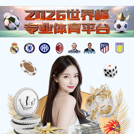
EN
舒适化医疗智能终端
急慢性疼痛管理
鼻腔上气道轻诊疗
脑科