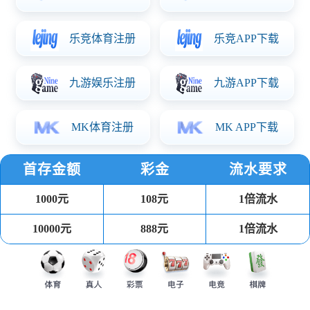
大阳城娱乐游医疗：关于部分董事减持股份的预披露公告
2021-06-02
大阳城娱乐游医疗：2020年年度权益分派实施公告
2021-05-25
大阳城娱乐游医疗：关于全资子公司收购深圳市百士康医
疗设备有限公司70%股权的进展公告
2021-05-18
大阳城娱乐游医疗：关于部分股东、监事减持股份的预披
露公告
2021-05-14
大阳城娱乐游医疗：关于公司股东完成证券非交易过户的