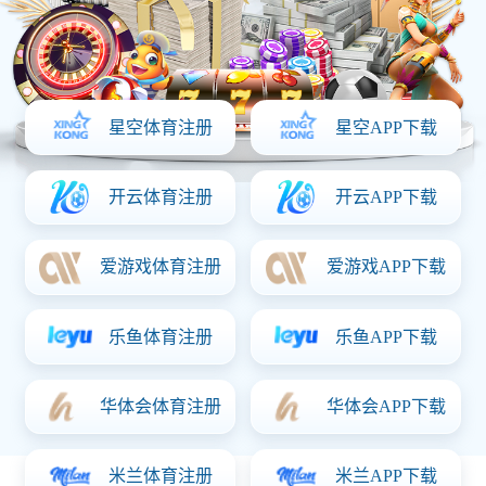
2021
2026
2025
2024
2023
2022
2020
2019
2018
2017
大阳城娱乐游医疗：关于理财产品到期赎回及继续使用闲
置资金购买理财产品的进展公告
2021-07-28
大阳城娱乐游医疗：2021年半年度业绩预告
2021-07-12
大阳城娱乐游医疗：关于控股股东、实际控制人部分股份
质押的公告
2021-06-25