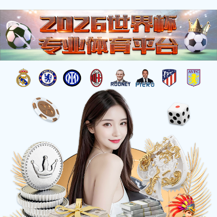
EN
实现伙伴价值
股票代码
公司公告
投资者