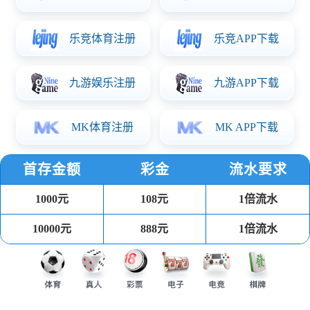
大阳城娱乐游医疗：德恒上海律师事务所关于大阳城娱乐
游医疗2021年第二次临时股东大会见证法律意见
2021-12-06
大阳城娱乐游医疗：2021年第二次临时股东大会决议公告
2021-12-06
大阳城娱乐游医疗：关于召开2021年第二次临时股东大会
的通知的更正公告
2021-11-18
大阳城娱乐游医疗：关于召开2021年第二次临时股东大会
的通知
2021-11-18