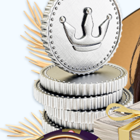
大阳城娱乐游医疗：2
2024-08-17
2019
大阳城娱乐游医疗：20
2018
2024-08-17
2017
大阳城娱乐游医疗：20
2024-08-17
大阳城娱乐游医疗：监
2024-08-17
大阳城娱乐游医疗：董
2024-08-17