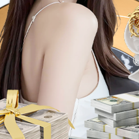
024年半年度募集资金存放与使用情况的专项报告
24年半年度报告摘要
24年半年度报告
事会决议公告
事会决议公告