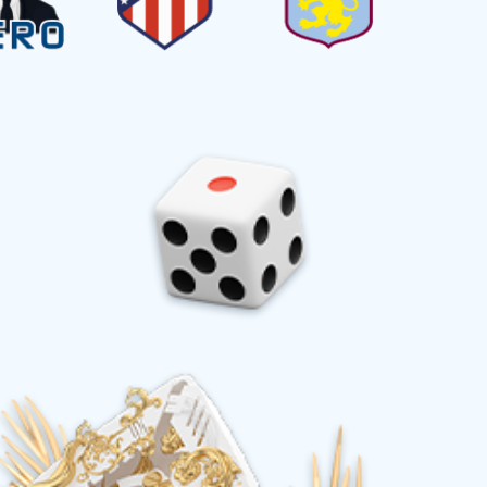
的提示性公告