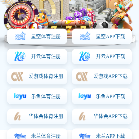
2024
2026
2025
2023
2022
2021
2020
2019
2018
2017
大阳城娱乐游医疗：关于部分董事、高级管理人员股份增
持计划期限届满暨增持完成的公告
2024-08-06
大阳城娱乐游医疗：关于控股股东、实际控制人部分股份
质押展期的公告
2024-06-18
大阳城娱乐游医疗：关于完成工商变更登记并换发营业执
照的公告
2024-05-29