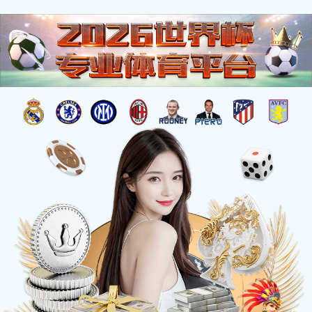
EN
实现伙伴价值
股票代码
公司公告
投资者