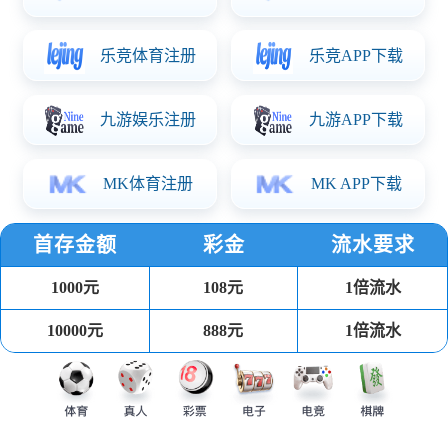
大阳城娱乐游医疗：2023年年度权益分派实施公告
2024-05-25
大阳城娱乐游医疗：关于股东回馈活动的自愿性信息披露
公告
2024-05-20
大阳城娱乐游医疗：关于公司非独立董事变更的公告
2024-05-20
大阳城娱乐游医疗：上海国瓴律师事务所关于大阳城娱乐
游2023年年度股东大会见证的法律意见
2024-05-20